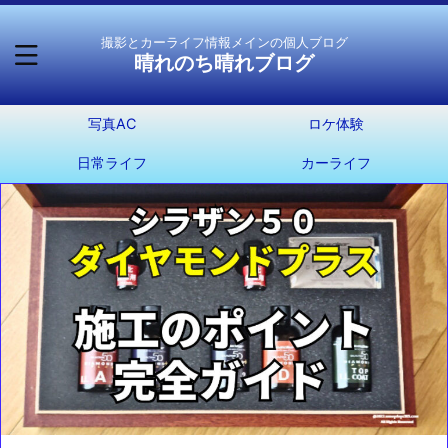
撮影とカーライフ情報メインの個人ブログ
晴れのち晴れブログ
写真AC
ロケ体験
日常ライフ
カーライフ