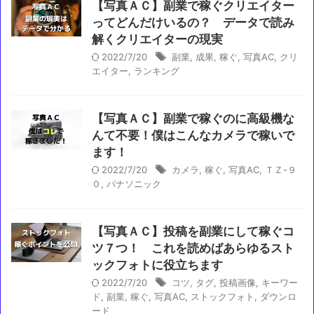
【写真ＡＣ】副業で稼ぐクリエイター
ってどんだけいるの？ データで読み
解くクリエイターの現実
2022/7/20
副業
,
成果
,
稼ぐ
,
写真AC
,
クリ
エイター
,
ランキング
【写真ＡＣ】副業で稼ぐのに高級機な
んて不要！僕はこんなカメラで稼いで
ます！
2022/7/20
カメラ
,
稼ぐ
,
写真AC
,
ＴＺ-９
０
,
パナソニック
【写真ＡＣ】投稿を副業にして稼ぐコ
ツ７つ！ これを読めばあらゆるスト
ックフォトに役立ちます
2022/7/20
コツ
,
タグ
,
投稿画像
,
キーワー
ド
,
副業
,
稼ぐ
,
写真AC
,
ストックフォト
,
ダウンロ
ード