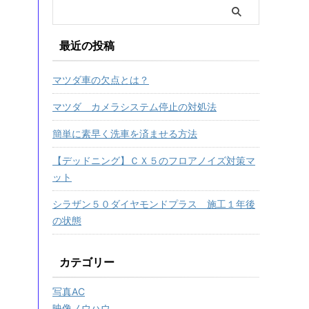
最近の投稿
マツダ車の欠点とは？
マツダ カメラシステム停止の対処法
簡単に素早く洗車を済ませる方法
【デッドニング】ＣＸ５のフロアノイズ対策マ
ット
シラザン５０ダイヤモンドプラス 施工１年後
の状態
カテゴリー
写真AC
映像ノウハウ