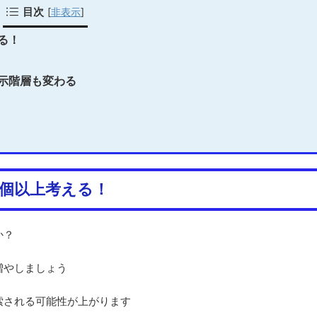
目次
[
非表示
]
る！
示階層も変わる
個以上考える！
か？
増やしましょう
索される可能性が上がります