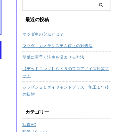
最近の投稿
マツダ車の欠点とは？
マツダ カメラシステム停止の対処法
簡単に素早く洗車を済ませる方法
【デッドニング】ＣＸ５のフロアノイズ対策マ
ット
シラザン５０ダイヤモンドプラス 施工１年後
の状態
カテゴリー
写真AC
映像ノウハウ