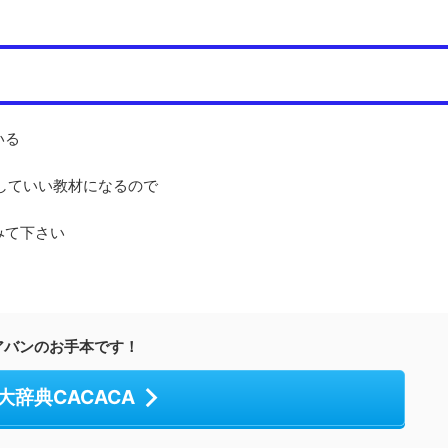
いる
としていい教材になるので
みて下さい
アバンのお手本です！
大辞典CACACA