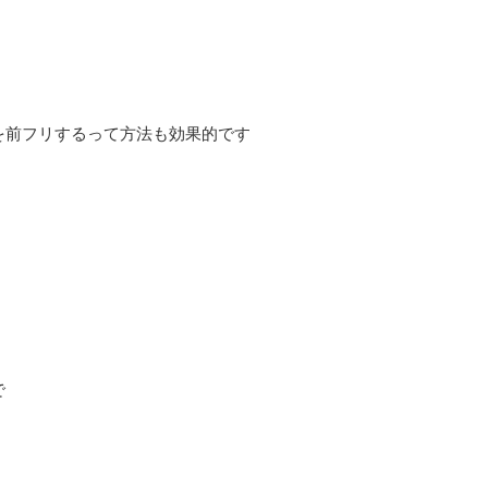
を前フリするって方法も効果的です
で