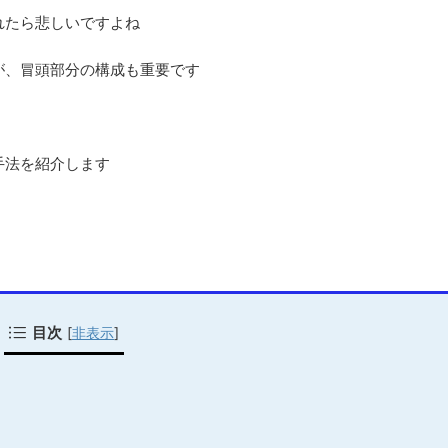
れたら悲しいですよね
が、冒頭部分の構成も重要です
手法を紹介します
目次
[
非表示
]