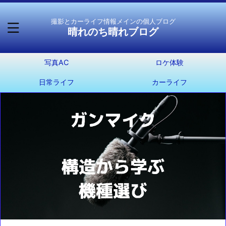
撮影とカーライフ情報メインの個人ブログ
晴れのち晴れブログ
写真AC
ロケ体験
日常ライフ
カーライフ