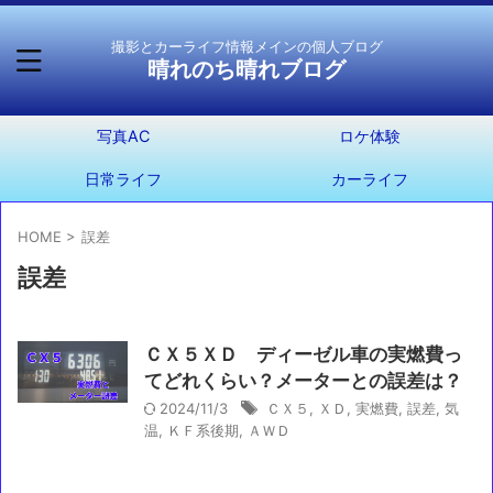
撮影とカーライフ情報メインの個人ブログ
晴れのち晴れブログ
写真AC
ロケ体験
日常ライフ
カーライフ
HOME
>
誤差
誤差
ＣＸ５ＸＤ ディーゼル車の実燃費っ
てどれくらい？メーターとの誤差は？
2024/11/3
ＣＸ５
,
ＸＤ
,
実燃費
,
誤差
,
気
温
,
ＫＦ系後期
,
ＡＷＤ