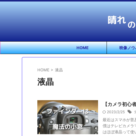
HOME
映像ノウ
HOME
>
液晶
液晶
【カメラ初心
2023/2/25
最近はスマホが普
僕はテレビカメラ
はほぼ液晶って使いま