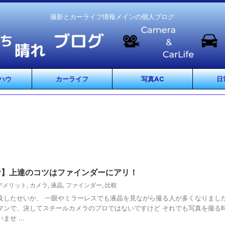
撮影とカーライフ情報メインの個人ブログ
ハウ
カーライフ
写真AC
日
者】上達のコツはファインダーにアリ！
デメリット
,
カメラ
,
液晶
,
ファインダー
,
比較
及したせいか、 一眼やミラーレスでも液晶を見ながら撮る人が多くなりまし
マンで、決してスチールカメラのプロではないですけど それでも写真を撮る
せ ...