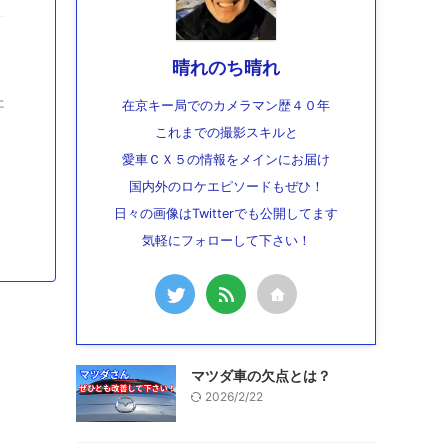
晴れのち晴れ
た
在京キー局でのカメラマン歴４０年
これまでの撮影スキルと
愛車ＣＸ５の情報をメインにお届け
国内外のロケエピソードもぜひ！
日々の画像はTwitterでも公開してます
気軽にフォローして下さい！
マツダ車の欠点とは？
2026/2/22