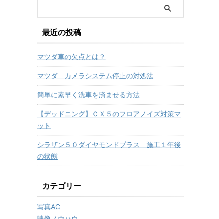
最近の投稿
マツダ車の欠点とは？
マツダ カメラシステム停止の対処法
簡単に素早く洗車を済ませる方法
【デッドニング】ＣＸ５のフロアノイズ対策マ
ット
シラザン５０ダイヤモンドプラス 施工１年後
の状態
カテゴリー
写真AC
映像ノウハウ