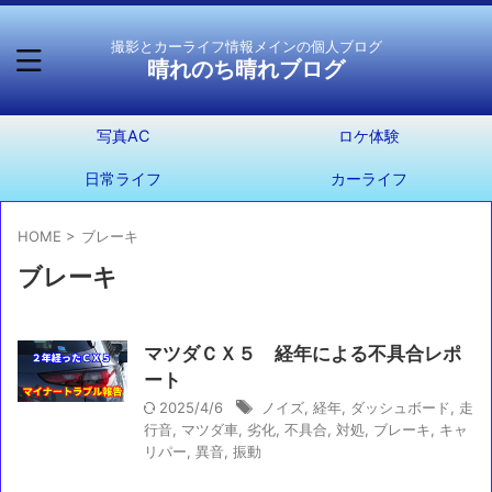
撮影とカーライフ情報メインの個人ブログ
晴れのち晴れブログ
写真AC
ロケ体験
日常ライフ
カーライフ
HOME
>
ブレーキ
ブレーキ
マツダＣＸ５ 経年による不具合レポ
ート
2025/4/6
ノイズ
,
経年
,
ダッシュボード
,
走
行音
,
マツダ車
,
劣化
,
不具合
,
対処
,
ブレーキ
,
キャ
リパー
,
異音
,
振動