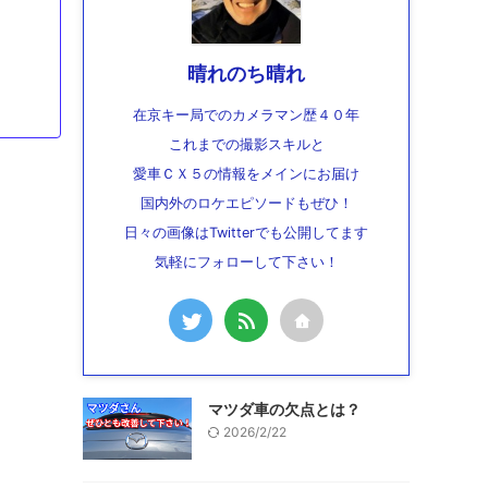
晴れのち晴れ
在京キー局でのカメラマン歴４０年
これまでの撮影スキルと
愛車ＣＸ５の情報をメインにお届け
国内外のロケエピソードもぜひ！
日々の画像はTwitterでも公開してます
気軽にフォローして下さい！
マツダ車の欠点とは？
2026/2/22