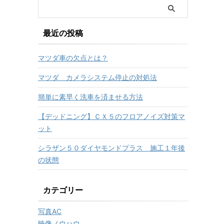
最近の投稿
マツダ車の欠点とは？
マツダ カメラシステム停止の対処法
簡単に素早く洗車を済ませる方法
【デッドニング】ＣＸ５のフロアノイズ対策マ
ット
シラザン５０ダイヤモンドプラス 施工１年後
の状態
カテゴリー
写真AC
映像ノウハウ