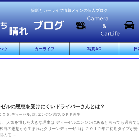
撮影とカーライフ情報メインの個人ブログ
ハウ
カーライフ
写真AC
日
ーゼルの恩恵を受けにくいドライバーさんとは？
ＣＸ５
,
ディーゼル
,
煤
,
エンジン選び
,
ＤＰＦ再生
り、人気を博した大きな理由は ディーゼルエンジンにあると言っても過言で
ダ独自の思想から生まれたクリーンディーゼルは ２０１２年に初期タイプが発
のモ ...