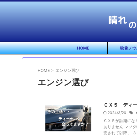
HOME
映像ノウ
HOME
>
エンジン選び
エンジン選び
ＣＸ５ ディ
2024/3/20
ＣＸ５が話題にな
ありません マツ
売されて以降、 ３回