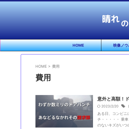
HOME
映像ノウ
HOME
>
費用
費用
意外と高額！
2023/2/20
ある日、コンビニ
チ・・・・・ 乗
のないキズがいつの間