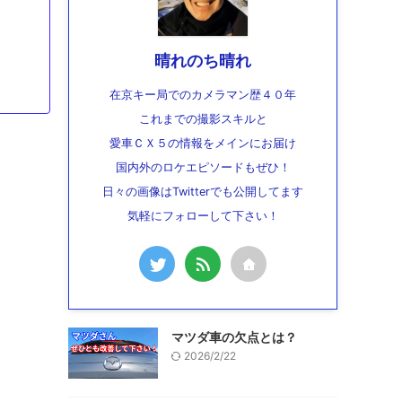
晴れのち晴れ
在京キー局でのカメラマン歴４０年
これまでの撮影スキルと
愛車ＣＸ５の情報をメインにお届け
国内外のロケエピソードもぜひ！
日々の画像はTwitterでも公開してます
気軽にフォローして下さい！
マツダ車の欠点とは？
2026/2/22