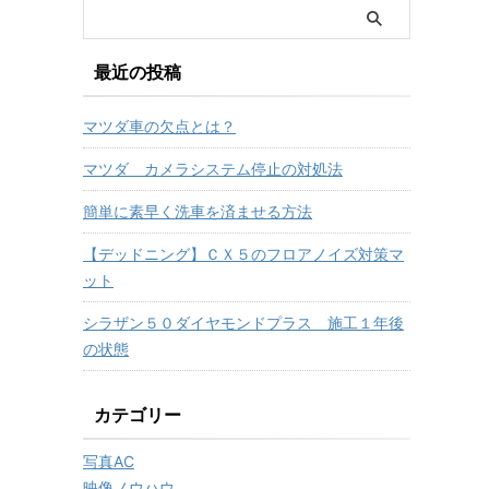
最近の投稿
マツダ車の欠点とは？
マツダ カメラシステム停止の対処法
簡単に素早く洗車を済ませる方法
【デッドニング】ＣＸ５のフロアノイズ対策マ
ット
シラザン５０ダイヤモンドプラス 施工１年後
の状態
カテゴリー
写真AC
映像ノウハウ