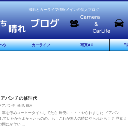
撮影とカーライフ情報メインの個人ブログ
ハウ
カーライフ
写真AC
日
ドアパンチの修理代
ドアパンチ
,
修理
,
費用
に車を停めコーヒータイムしてたら 唐突に・・・やられました ドアパン
車していたからよかったものの、もしこれが無人の時にやられたら！？ 見覚え
にか付い ...