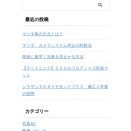
最近の投稿
マツダ車の欠点とは？
マツダ カメラシステム停止の対処法
簡単に素早く洗車を済ませる方法
【デッドニング】ＣＸ５のフロアノイズ対策マ
ット
シラザン５０ダイヤモンドプラス 施工１年後
の状態
カテゴリー
写真AC
映像ノウハウ