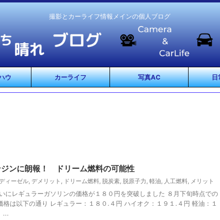
撮影とカーライフ情報メインの個人ブログ
ハウ
カーライフ
写真AC
日
ンジンに朗報！ ドリーム燃料の可能性
ディーゼル
,
デメリット
,
ドリーム燃料
,
脱炭素
,
脱原子力
,
軽油
,
人工燃料
,
メリット
ついにレギュラーガソリンの価格が１８０円を突破しました ８月下旬時点での
格は以下の通り レギュラー：１８０.４円 ハイオク：１９１.４円 軽油：１
..