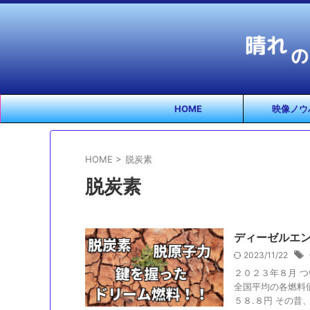
HOME
映像ノウ
HOME
>
脱炭素
脱炭素
ディーゼルエ
2023/11/22
２０２３年８月 
全国平均の各燃料価
５８.８円 その昔、 .