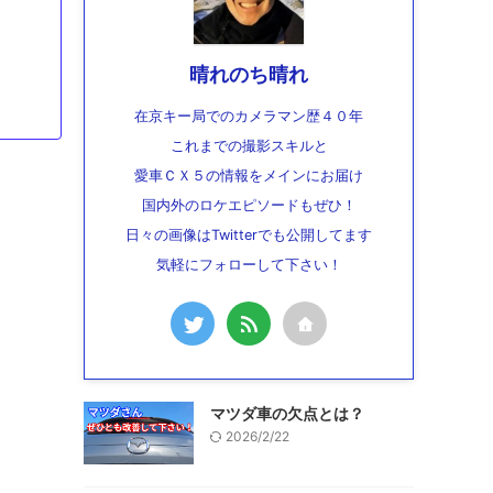
晴れのち晴れ
在京キー局でのカメラマン歴４０年
これまでの撮影スキルと
愛車ＣＸ５の情報をメインにお届け
国内外のロケエピソードもぜひ！
日々の画像はTwitterでも公開してます
気軽にフォローして下さい！
マツダ車の欠点とは？
2026/2/22