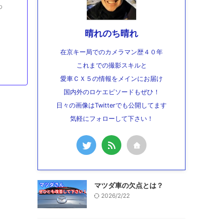
わ
晴れのち晴れ
在京キー局でのカメラマン歴４０年
これまでの撮影スキルと
愛車ＣＸ５の情報をメインにお届け
国内外のロケエピソードもぜひ！
日々の画像はTwitterでも公開してます
気軽にフォローして下さい！
マツダ車の欠点とは？
2026/2/22