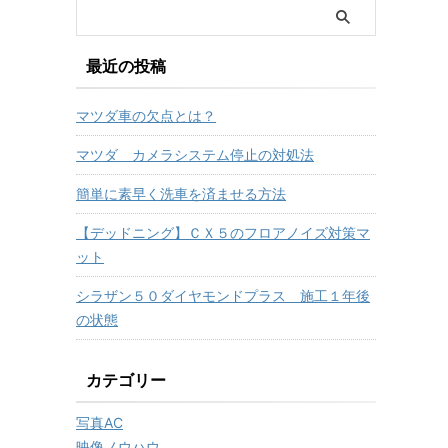
最近の投稿
マツダ車の欠点とは？
マツダ カメラシステム停止の対処法
簡単に素早く洗車を済ませる方法
【デッドニング】ＣＸ５のフロアノイズ対策マ
ット
シラザン５０ダイヤモンドプラス 施工１年後
の状態
カテゴリー
写真AC
映像ノウハウ