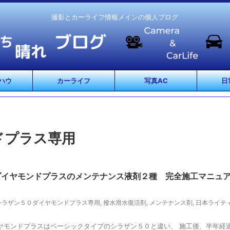
撮影とカーライフ情報メインの個人ブログ
ハウ
カーライフ
写真AC
日
ドプラス専用
ダイヤモンドプラスのメンテナンス液剤２種 完全施工マニュ
シラザン５０ダイヤモンドプラス専用
,
撥水滑水復活剤
,
メンテナンス剤
,
日本ライテ
ヤモンドプラスはベーシックタイプのシラザン５０と違い、 施工後、半年経