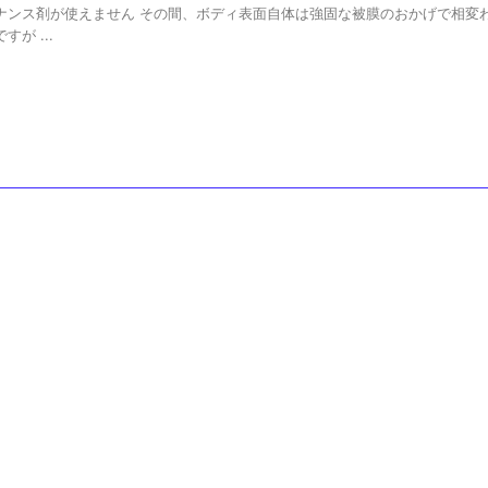
ナンス剤が使えません その間、ボディ表面自体は強固な被膜のおかげで相変
が ...