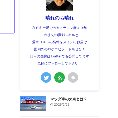
晴れのち晴れ
在京キー局でのカメラマン歴４０年
これまでの撮影スキルと
愛車ＣＸ５の情報をメインにお届け
国内外のロケエピソードもぜひ！
日々の画像はTwitterでも公開してます
気軽にフォローして下さい！
マツダ車の欠点とは？
2026/2/22