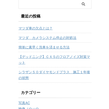
最近の投稿
マツダ車の欠点とは？
マツダ カメラシステム停止の対処法
簡単に素早く洗車を済ませる方法
【デッドニング】ＣＸ５のフロアノイズ対策マ
ット
シラザン５０ダイヤモンドプラス 施工１年後
の状態
カテゴリー
写真AC
映像ノウハウ